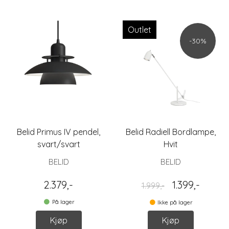
Outlet
-30%
Belid Primus IV pendel,
Belid Radiell Bordlampe,
svart/svart
Hvit
BELID
BELID
2.379,-
1.399,-
1.999,-
På lager
Ikke på lager
Kjøp
Kjøp