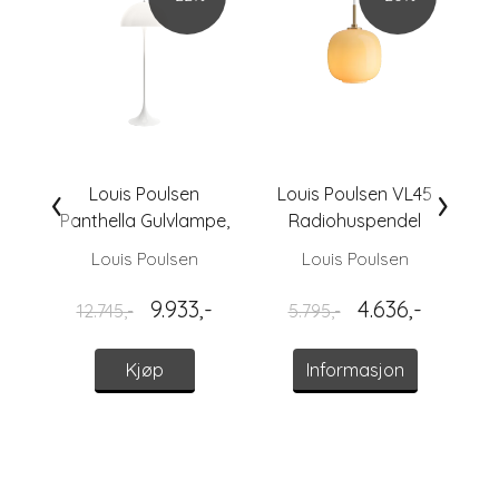
‹
›
Louis Poulsen
Louis Poulsen VL45
Panthella Gulvlampe,
Radiohuspendel
Hvit Opal
Ø175, Amber
Louis Poulsen
Louis Poulsen
9.933,-
4.636,-
12.745,-
5.795,-
Kjøp
Informasjon