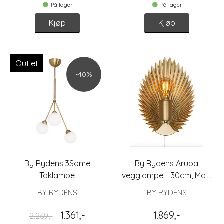
På lager
På lager
Kjøp
Kjøp
Outlet
-40%
By Rydens 3Some
By Rydens Aruba
Taklampe
vegglampe H30cm, Matt
gull
BY RYDÉNS
BY RYDÉNS
1.361,-
1.869,-
2.269,-