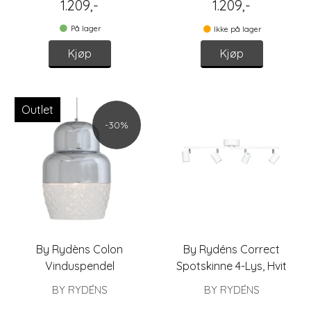
1.209,-
1.209,-
På lager
Ikke på lager
Kjøp
Kjøp
Outlet
-30%
By Rydèns Colon
By Rydéns Correct
Vinduspendel
Spotskinne 4-Lys, Hvit
BY RYDÉNS
BY RYDÉNS