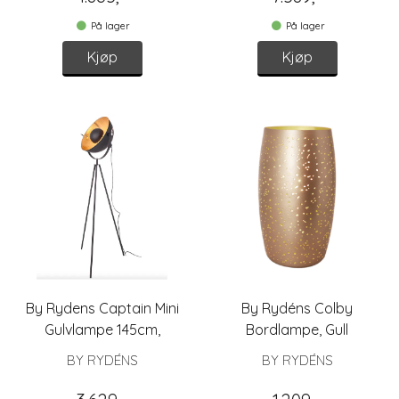
På lager
På lager
Kjøp
Kjøp
By Rydens Captain Mini
By Rydéns Colby
Gulvlampe 145cm,
Bordlampe, Gull
Sandsvart
BY RYDÉNS
BY RYDÉNS