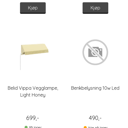
Kjøp
Kjøp
Belid Vippa Vegglampe,
Benkbelysning 10w Led
Light Honey
699,-
490,-
På lager
Ikke på lager