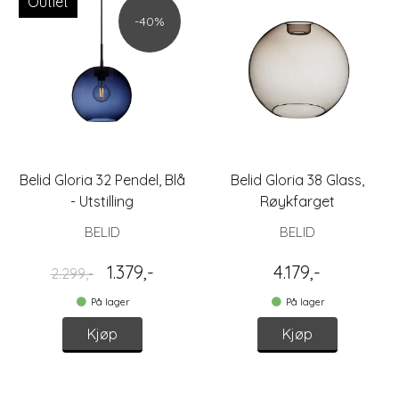
Outlet
-40%
Belid Gloria 32 Pendel, Blå
Belid Gloria 38 Glass,
- Utstilling
Røykfarget
BELID
BELID
1.379,-
4.179,-
2.299,-
På lager
På lager
Kjøp
Kjøp