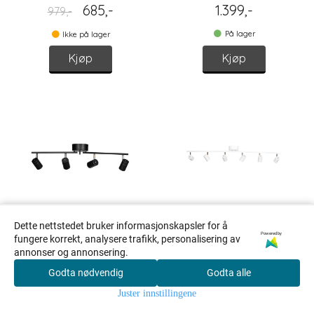
685,-
1.399,-
979,-
På lager
Ikke på lager
Kjøp
Kjøp
Dette nettstedet bruker informasjonskapsler for å
Powered by
fungere korrekt, analysere trafikk, personalisering av
annonser og annonsering.
By Rydéns Correct
By Rydéns Correct
spotskinne 4-Lys, Sort
Spotskinne 6-Lys, Hvit
Godta nødvendig
Godta alle
0
Juster innstillingene
BY RYDÉNS
BY RYDÉNS
Hjem
Meny
Handlekurv
Søk
Konto