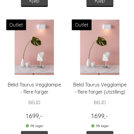
Kjøp
Kjøp
Outlet
Outlet
Belid Taurus Vegglampe
Belid Taurus Vegglampe
- flere farger
- flere farger (utstilling)
BELID
BELID
1.699,-
1.699,-
På lager
På lager