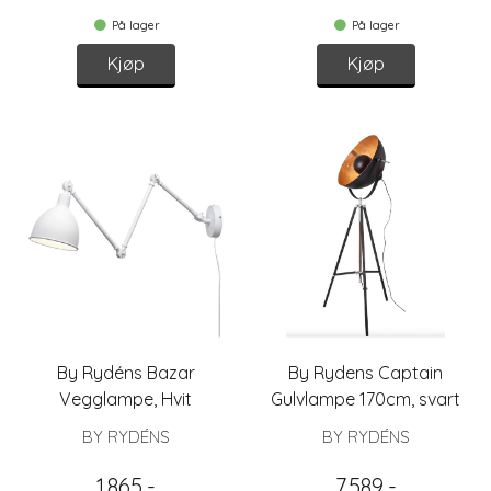
På lager
På lager
Kjøp
Kjøp
By Rydéns Bazar
By Rydens Captain
Vegglampe, Hvit
Gulvlampe 170cm, svart
BY RYDÉNS
BY RYDÉNS
1.865,-
7.589,-