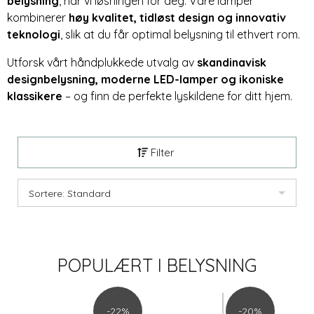
belysning
, har vi løsningen for deg. Våre lamper
kombinerer
høy kvalitet, tidløst design og innovativ
teknologi
, slik at du får optimal belysning til ethvert rom.
Utforsk vårt håndplukkede utvalg av
skandinavisk
designbelysning, moderne LED-lamper og ikoniske
klassikere
– og finn de perfekte lyskildene for ditt hjem.
Filter
Sortere: Standard
POPULÆRT I
BELYSNING
-22%
-20%