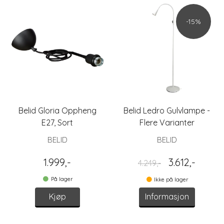
-15%
Belid Gloria Oppheng
Belid Ledro Gulvlampe -
E27, Sort
Flere Varianter
BELID
BELID
1.999,-
3.612,-
4.249,-
På lager
Ikke på lager
Kjøp
Informasjon