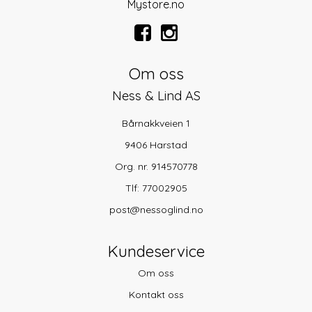
Mystore.no
Om oss
Ness & Lind AS
Bårnakkveien 1
9406 Harstad
Org. nr. 914570778
Tlf:
77002905
post@nessoglind.no
Kundeservice
Om oss
Kontakt oss