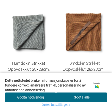
Humdakin Strikket
Humdakin Strikket
Oppvaskklut 28x28cm,
Oppvaskklut 28x28cm,
Stone
Tabacco
HUMDAKIN
HUMDAKIN
Dette nettstedet bruker informasjonskapsler for å
Powered by
fungere korrekt, analysere trafikk, personalisering av
95,-
95,-
annonser og annonsering.
Godta nødvendig
Godta alle
På lager
På lager
0
Juster innstillingene
Kjøp
Kjøp
Hjem
Meny
Handlekurv
Søk
Konto