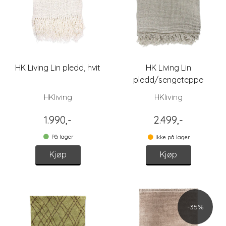
HK Living Lin pledd, hvit
HK Living Lin
pledd/sengeteppe
HKliving
HKliving
1.990,-
2.499,-
På lager
Ikke på lager
Kjøp
Kjøp
-35%