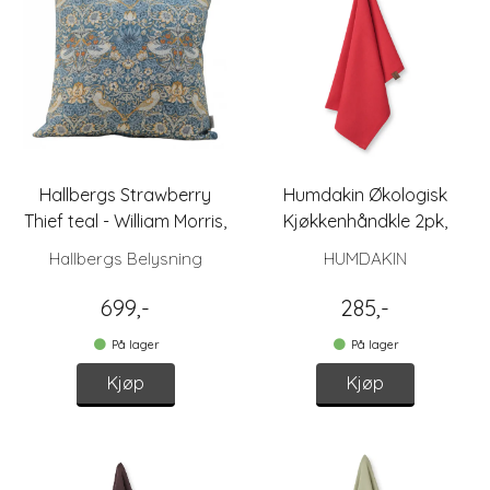
Hallbergs Strawberry
Humdakin Økologisk
Thief teal - William Morris,
Kjøkkenhåndkle 2pk,
putetrekk
Christmas Red
Hallbergs Belysning
HUMDAKIN
699,-
285,-
På lager
På lager
Kjøp
Kjøp