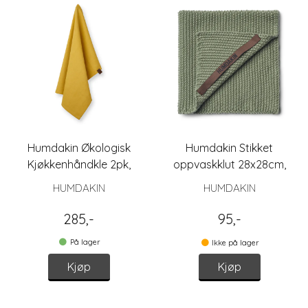
Humdakin Økologisk
Humdakin Stikket
Kjøkkenhåndkle 2pk,
oppvaskklut 28x28cm,
Yellow Fall
Green Tea
HUMDAKIN
HUMDAKIN
285,-
95,-
På lager
Ikke på lager
Kjøp
Kjøp