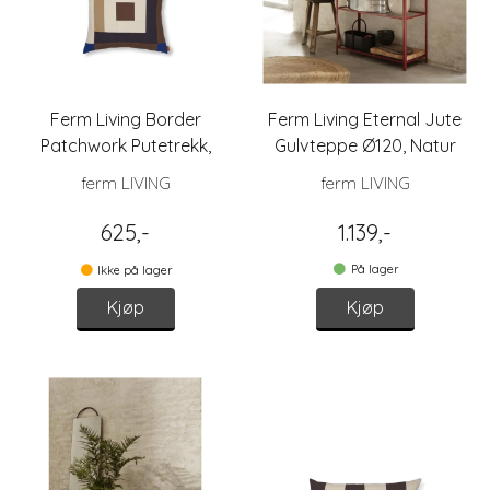
Ferm Living Border
Ferm Living Eternal Jute
Patchwork Putetrekk,
Gulvteppe Ø120, Natur
Brun/Blå 50x50
ferm LIVING
ferm LIVING
625,-
1.139,-
På lager
Ikke på lager
Kjøp
Kjøp