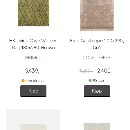
HK Living Olive Woolen
Figo Gulvteppe 200x290,
Rug 180x280, Brown
Grå
Zigzag
HKliving
LONE TEPPER
9.439,-
2.400,-
3.699,-
På lager
Ikke på lager
Kjøp
Kjøp