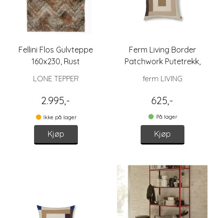
Fellini Flos Gulvteppe
Ferm Living Border
160x230, Rust
Patchwork Putetrekk,
Brun/Beige 50x50
LONE TEPPER
ferm LIVING
2.995,-
625,-
På lager
Ikke på lager
Kjøp
Kjøp