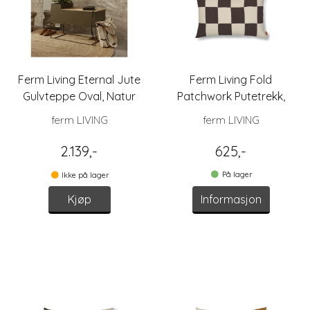
Ferm Living Eternal Jute
Ferm Living Fold
Gulvteppe Oval, Natur
Patchwork Putetrekk,
Brun 60x40
ferm LIVING
ferm LIVING
2.139,-
625,-
På lager
Ikke på lager
Kjøp
Informasjon