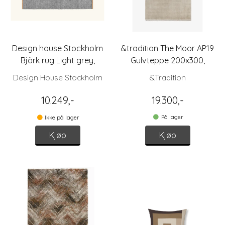
Design house Stockholm
&tradition The Moor AP19
Björk rug Light grey,
Gulvteppe 200x300,
200x300cm
Beige Dew
Design House Stockholm
&Tradition
10.249,-
19.300,-
På lager
Ikke på lager
Kjøp
Kjøp