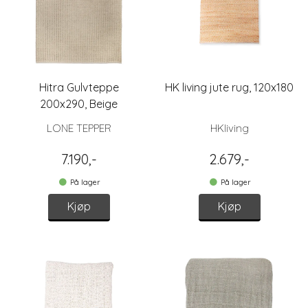
Hitra Gulvteppe
HK living jute rug, 120x180
200x290, Beige
LONE TEPPER
HKliving
7.190,-
2.679,-
På lager
På lager
Kjøp
Kjøp