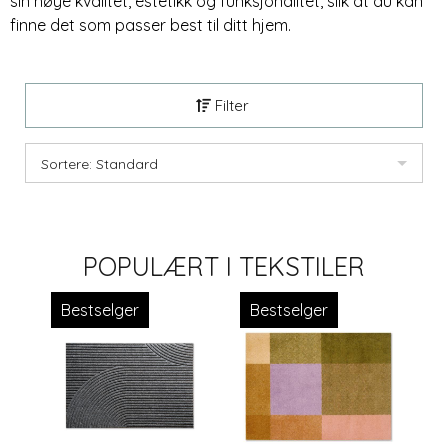
sin høye kvalitet, estetikk og funksjonalitet, slik at du kan
finne det som passer best til ditt hjem.
Filter
Sortere: Standard
POPULÆRT I
TEKSTILER
Bestselger
Bestselger