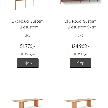
Dk3 Royal System
Dk3 Royal System
Hyllesystem
Hyllesystem Skap
m/bunnhengslet skap
m/skyvedører H200
dk3
dk3
H200
51.776,-
124.968,-
På lager
På lager
Kjøp
Kjøp