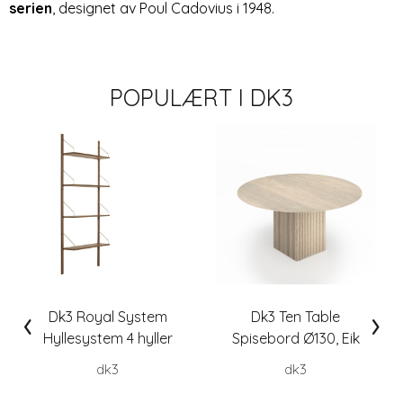
serien
, designet av Poul Cadovius i 1948.
POPULÆRT I
DK3
‹
›
Dk3 Royal System
Dk3 Ten Table
Hyllesystem 4 hyller
Spisebord Ø130, Eik
H200
dk3
dk3