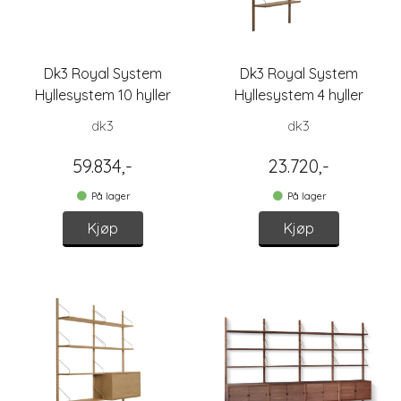
Dk3 Royal System
Dk3 Royal System
Hyllesystem 10 hyller
Hyllesystem 4 hyller
H101
H200
dk3
dk3
59.834,-
23.720,-
På lager
På lager
Kjøp
Kjøp