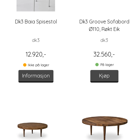
Dk3 Baia Spisestol
Dk3 Groove Sofabord
Ø110, Røkt Eik
dk3
dk3
12.920,-
32.560,-
På lager
Ikke på lager
Informasjon
Kjøp