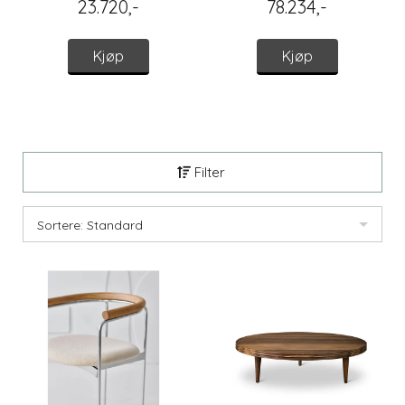
23.720,-
78.234,-
Kjøp
Kjøp
Filter
Sortere: Standard