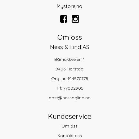
Mystore.no
Om oss
Ness & Lind AS
Bårnakkveien 1
9406 Harstad
Org. nr. 914570778
Tlf:
77002905
post@nessoglind.no
Kundeservice
Om oss
Kontakt oss