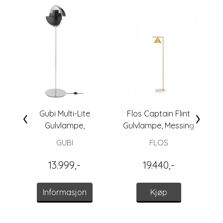
‹
›
Gubi Multi-Lite
Flos Captain Flint
No
Gulvlampe,
Gulvlampe, Messing
Sort/Krom
GUBI
FLOS
13.999,-
19.440,-
Informasjon
Kjøp