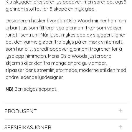
Klutskyggen projiserer lys oppover, men sprer det også
gjennom stoffet for å skape en myk glød.
Designeren husker hvordan Oslo Wood minner ham om
urbant lys som filtrerer seg gjennom trær som vokser
rundt i sentrum. Når lyset mykes opp av skyggen, ligner
det den varme gløden fra bylys på en mørk vinternatt,
som har blitt spredt oppover gjennom tregrener for å
lyse opp himmelen. Mens Oslo Woods justerbare
skjerm skiller den fra mange andre gulvlamper,
tilpasser dens strømlinjeformede, moderne stil den med
andre ledende lysdesigner.
NB!
Ben selges separat.
PRODUSENT
SPESIFIKASJONER