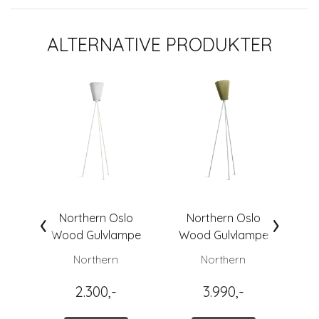
ALTERNATIVE PRODUKTER
‹
›
Northern Oslo
Northern Oslo
Wood Gulvlampe
Wood Gulvlampe
Wo
Skjerm, Hvit
Ben, Matt Lys Grå
Northern
Northern
2.300,-
3.990,-