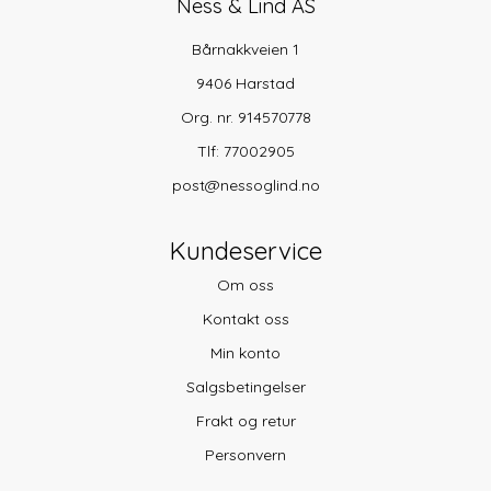
Ness & Lind AS
Bårnakkveien 1
9406 Harstad
Org. nr. 914570778
Tlf:
77002905
post@nessoglind.no
Kundeservice
Om oss
Kontakt oss
Min konto
Salgsbetingelser
Frakt og retur
Personvern