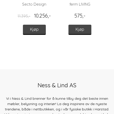
Secto Design
ferm LIVING
10.256,-
575,-
11.395,-
Kjøp
Kjøp
Ness & Lind AS
Vi i Ness & Lind brenner for å kunne tilby deg det beste innen
møbler, belysning og interiør! La deg inspirere av de nyeste
trendene, både
i nettbutikken, og i vår fysiske butikk i Harstad.