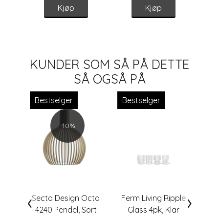
Kjøp
Kjøp
KUNDER SOM SÅ PÅ DETTE
SÅ OGSÅ PÅ
Bestselger
Bestselger
-10%
‹
›
Secto Design Octo
Ferm Living Ripple
4240 Pendel, Sort
Glass 4pk, Klar