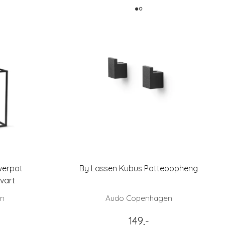
werpot
By Lassen Kubus Potteoppheng
vart
en
Audo Copenhagen
149,-