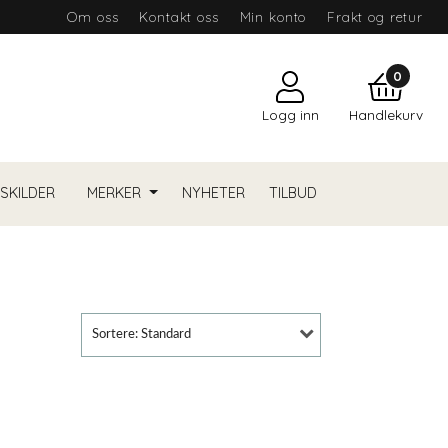
Om oss
Kontakt oss
Min konto
Frakt og retur
0
Logg inn
Handlekurv
YSKILDER
MERKER
NYHETER
TILBUD
Sortere: Standard