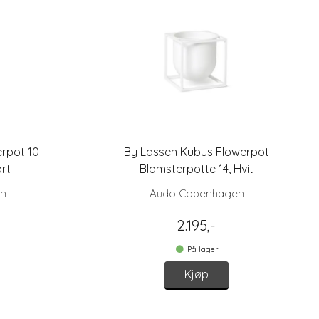
rpot 10
By Lassen Kubus Flowerpot
rt
Blomsterpotte 14, Hvit
en
Audo Copenhagen
2.195,-
På lager
Kjøp