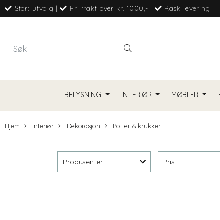
Stort utvalg
|
Fri frakt over kr. 1000,-
|
Rask levering
BELYSNING
INTERIØR
MØBLER
Hjem
Interiør
Dekorasjon
Potter & krukker
Produsenter
Pris