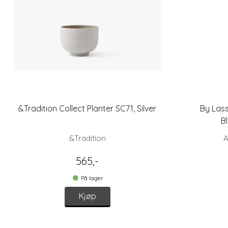
&Tradition Collect Planter SC71, Silver
By Las
B
&Tradition
A
565,-
På lager
Kjøp