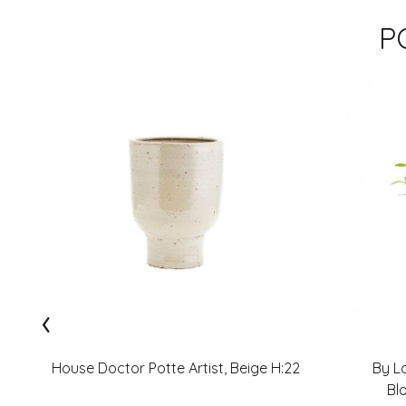
P
‹
House Doctor Potte Artist, Beige H:22
By L
Bl