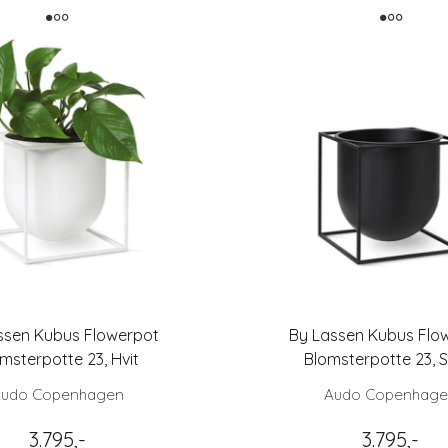
ssen Kubus Flowerpot
By Lassen Kubus Flo
msterpotte 23, Hvit
Blomsterpotte 23, S
udo Copenhagen
Audo Copenhag
3.795,-
3.795,-