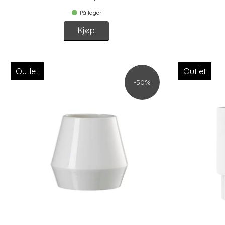
På lager
Kjøp
Outlet
Outlet
-50%