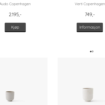
Audo Copenhagen
Verti Copenhagen
2.195,-
749,-
Kjøp
Informasjon