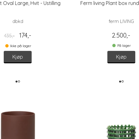
Oval Large, Hvit - Ustilling
Ferm living Plant box rund 
dbkd
ferm LIVING
174,-
2.500,-
435,-
På lager
Ikke på lager
Kjøp
Kjøp