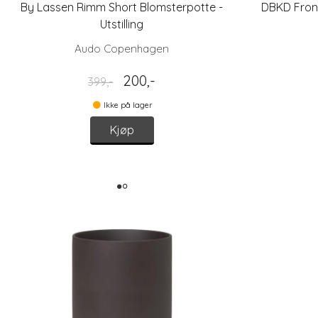
By Lassen Rimm Short Blomsterpotte -
DBKD Front 
Utstilling
Audo Copenhagen
200,-
399,-
Ikke på lager
Kjøp