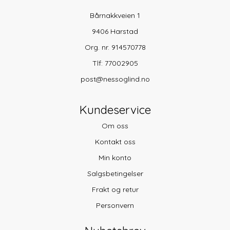
Bårnakkveien 1
9406 Harstad
Org. nr. 914570778
Tlf:
77002905
post@nessoglind.no
Kundeservice
Om oss
Kontakt oss
Min konto
Salgsbetingelser
Frakt og retur
Personvern