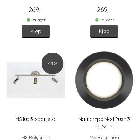
269,-
269,-
På lager
På lager
Kjøp
Kjøp
-15%
MS lux 3-spot, stål
Nattlampe Med Push 3
pk, Svart
MS Belysning
MS Belysning