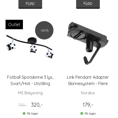
Kjøp
Kjøp
Outlet
-60%
Fotball Spotskinne 3 lys,
Link Pendant Adapter
Svart/Hvit - Utstilling
Skinnesystem - Flere
Varianter
MS Belysning
Nordlux
320,-
179,-
799,-
På lager
På lager