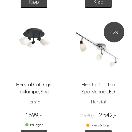
Kjøp
Kjøp
-15%
Herstal Cut 3 lys
Herstal Cut Trio
Taklampe, Sort
Spotskinne LED
Herstal
Herstal
1.699,-
2.542,-
2.990,-
På lager
Ikke på lager