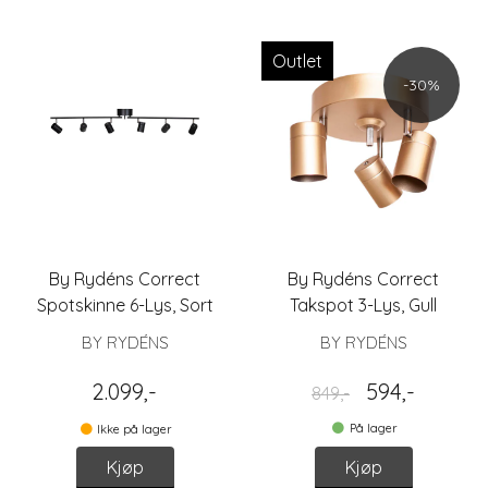
Outlet
-30%
By Rydéns Correct
By Rydéns Correct
Spotskinne 6-Lys, Sort
Takspot 3-Lys, Gull
BY RYDÉNS
BY RYDÉNS
2.099,-
594,-
849,-
På lager
Ikke på lager
Kjøp
Kjøp