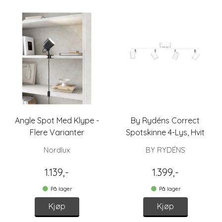
Angle Spot Med Klype -
By Rydéns Correct
Flere Varianter
Spotskinne 4-Lys, Hvit
Nordlux
BY RYDÉNS
1.139,-
1.399,-
På lager
På lager
Kjøp
Kjøp