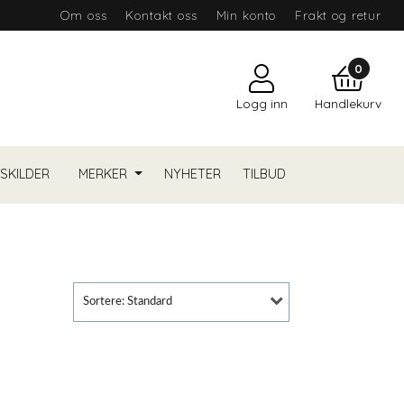
Om oss
Kontakt oss
Min konto
Frakt og retur
0
Logg inn
Handlekurv
YSKILDER
MERKER
NYHETER
TILBUD
Sortere: Standard