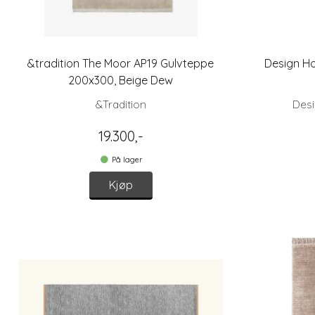
&tradition The Moor AP19 Gulvteppe
Design H
200x300, Beige Dew
&Tradition
Des
19.300,-
På lager
Kjøp