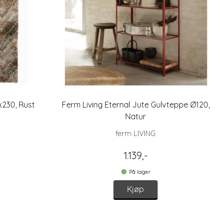
x230, Rust
Ferm Living Eternal Jute Gulvteppe Ø120,
Natur
ferm LIVING
1.139,-
På lager
Kjøp