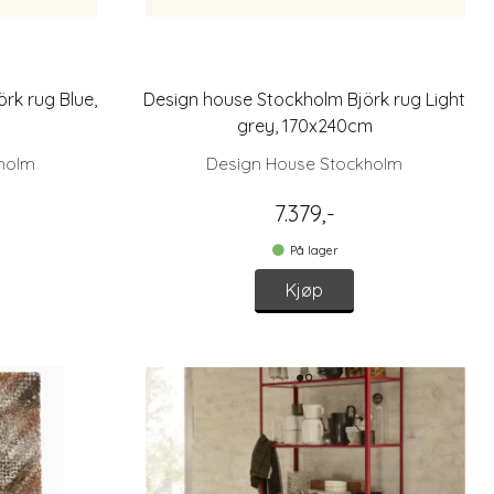
rk rug Blue,
Design house Stockholm Björk rug Light
grey, 170x240cm
holm
Design House Stockholm
7.379,-
På lager
Kjøp