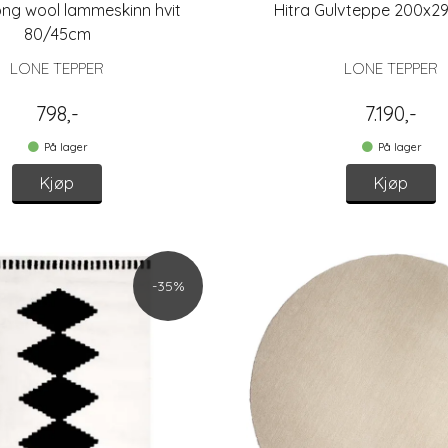
ong wool lammeskinn hvit
Hitra Gulvteppe 200x29
80/45cm
LONE TEPPER
LONE TEPPER
798,-
7.190,-
På lager
På lager
Kjøp
Kjøp
-35%