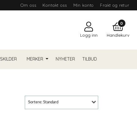
Om oss
Kontakt oss
Min konto
Frakt og retur
0
Logg inn
Handlekurv
YSKILDER
MERKER
NYHETER
TILBUD
Sortere: Standard