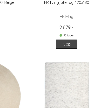
0, Beige
HK living jute rug, 120x180
HKliving
2.679,-
På lager
Kjøp