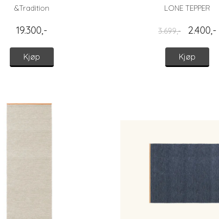
&Tradition
LONE TEPPER
19.300,-
2.400,-
3.699,-
Kjøp
Kjøp