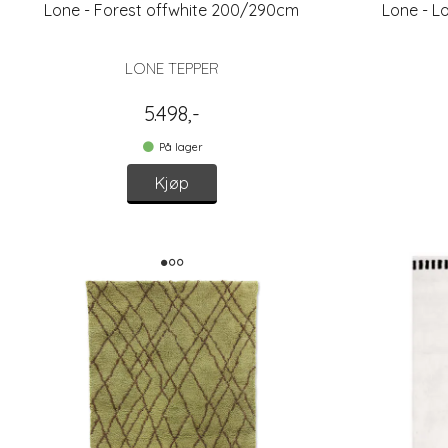
Lone - Forest offwhite 200/290cm
Lone - L
LONE TEPPER
5.498,-
På lager
Kjøp