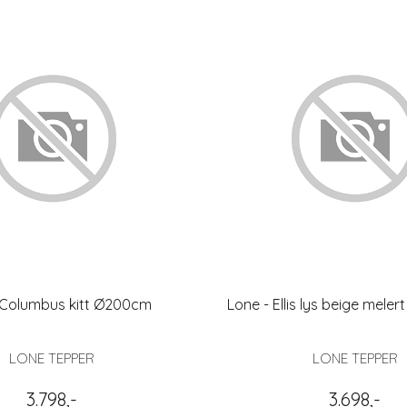
 Columbus kitt Ø200cm
Lone - Ellis lys beige mele
LONE TEPPER
LONE TEPPER
3.798,-
3.698,-