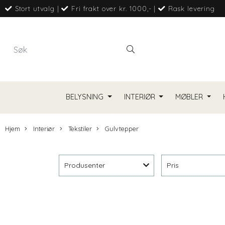
Stort utvalg
|
Fri frakt over kr. 1000,-
|
Rask levering
BELYSNING
INTERIØR
MØBLER
Hjem
Interiør
Tekstiler
Gulvtepper
Produsenter
Pris