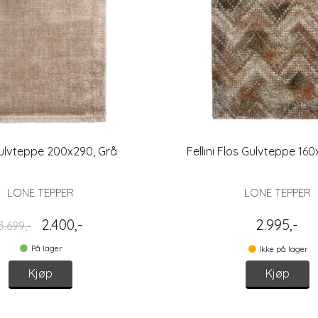
ulvteppe 200x290, Grå
Fellini Flos Gulvteppe 160
LONE TEPPER
LONE TEPPER
2.400,-
2.995,-
3.699,-
På lager
Ikke på lager
Kjøp
Kjøp