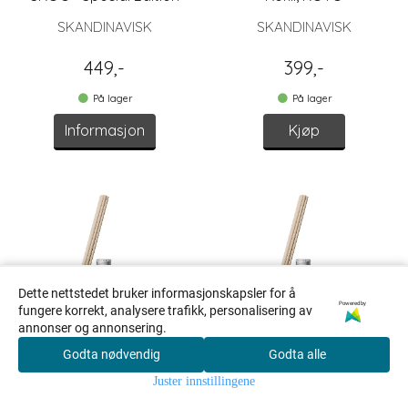
SKANDINAVISK
SKANDINAVISK
449,-
399,-
På lager
På lager
Informasjon
Kjøp
Dette nettstedet bruker informasjonskapsler for å
Powered by
fungere korrekt, analysere trafikk, personalisering av
annonser og annonsering.
Godta nødvendig
Godta alle
0
Juster innstillingene
Skandinavisk Duftpinner
Skandinavisk Duftpinner
Hjem
Meny
Handlekurv
Søk
Konto