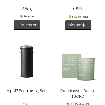
5.995,-
5.995,-
På lager
Ikke på lager
Informasjon
Informasjon
Vipp17 Pedalbøtte, Sort
Skandinavisk Duftlys,
FJORD
Vipp
SKANDINAVISK