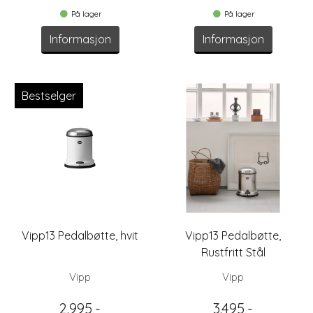
På lager
På lager
Informasjon
Informasjon
Bestselger
Vipp13 Pedalbøtte, hvit
Vipp13 Pedalbøtte,
Rustfritt Stål
Vipp
Vipp
2.995,-
3.495,-