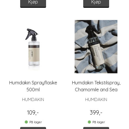
Kjøp
Kjøp
Humdakin Sprayflaske
Humdakin Tekstilspray,
500ml
Chamomile and Sea
Buckthorn
HUMDAKIN
HUMDAKIN
109,-
399,-
På lager
På lager