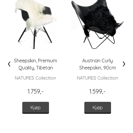
‹
›
Sheepskin, Premium
Austrian Curly
Quality, Tibetan
Sheepskin, 90cm
Sheepskin 85x50 cm.
(Blacky)
NATURES Collection
NATURES Collection
1.759,-
1.599,-
Kjøp
Kjøp