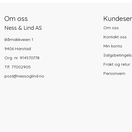
Om oss
Kundeser
Ness & Lind AS
Om oss
Kontakt oss
Bårnakkveien 1
Min konto
9406 Harstad
Salgsbetingels
Org. nr. 914570778
Frakt og retur
Tlf:
77002905
Personvern
post@nessoglind.no