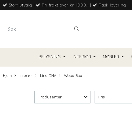
Stort utvalg
|
Fri frakt over kr. 1000,-
|
Rask levering
BELYSNING
INTERIØR
MØBLER
Hjem
Interiør
Lind DNA
Wood Box
Produsenter
Pris