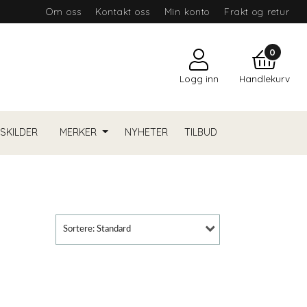
Om oss
Kontakt oss
Min konto
Frakt og retur
0
Logg inn
Handlekurv
YSKILDER
MERKER
NYHETER
TILBUD
Sortere: Standard