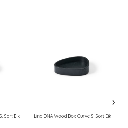
›
, Sort Eik
Lind DNA Wood Box Curve S, Sort Eik
Li