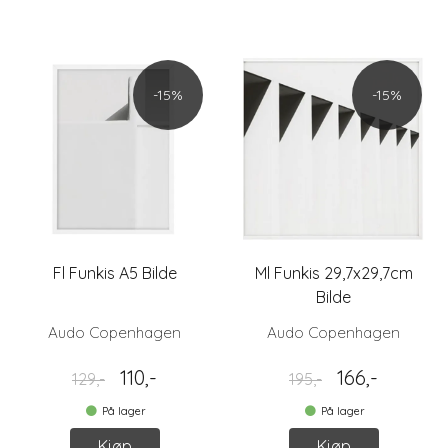
-15%
-15%
Fl Funkis A5 Bilde
Ml Funkis 29,7x29,7cm
Bilde
Audo Copenhagen
Audo Copenhagen
110,-
166,-
129,-
195,-
På lager
På lager
Kjøp
Kjøp