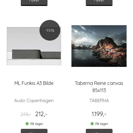
-15%
ML Funkis A3 Bilde
Taberna Reine canvas
85x113
Audo Copenhagen
TABERNA
212,-
1.199,-
249,-
På lager
På lager