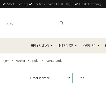
Stort utvalg
|
Fri frakt over kr. 1000,-
|
Rask levering
BELYSNING
INTERIØR
MØBLER
Hjem
Møbler
Stoler
Kontorstoler
Produsenter
Pris