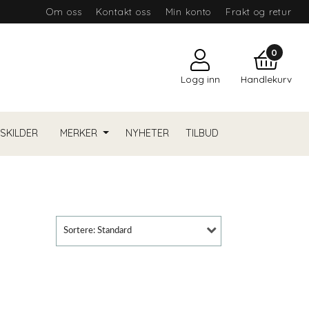
Om oss
Kontakt oss
Min konto
Frakt og retur
0
Logg inn
Handlekurv
YSKILDER
MERKER
NYHETER
TILBUD
Sortere: Standard