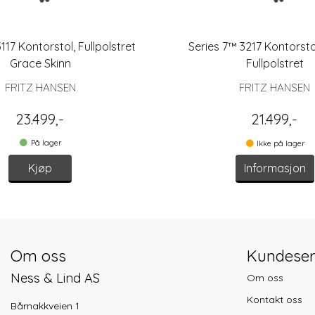
117 Kontorstol, Fullpolstret
Series 7™ 3217 Kontorst
Grace Skinn
Fullpolstret
FRITZ HANSEN
FRITZ HANSEN
23.499,-
21.499,-
På lager
Ikke på lager
Kjøp
Informasjon
Om oss
Kundeser
Ness & Lind AS
Om oss
Kontakt oss
Bårnakkveien 1