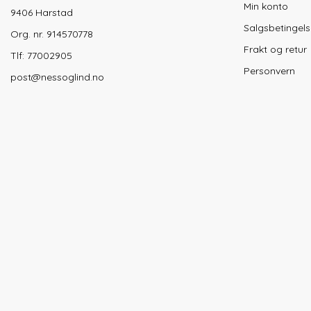
Min konto
9406 Harstad
Salgsbetingels
Org. nr. 914570778
Frakt og retur
Tlf:
77002905
Personvern
post@nessoglind.no