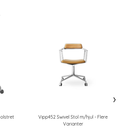
R
›
polstret
Vipp452 Swivel Stol m/hjul - Flere
Varianter