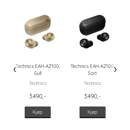
‹
›
Technics EAH-AZ100,
Technics EAH-AZ100,
Te
Gull
Sort
Technics
Technics
3.490,-
3.490,-
Kjøp
Kjøp