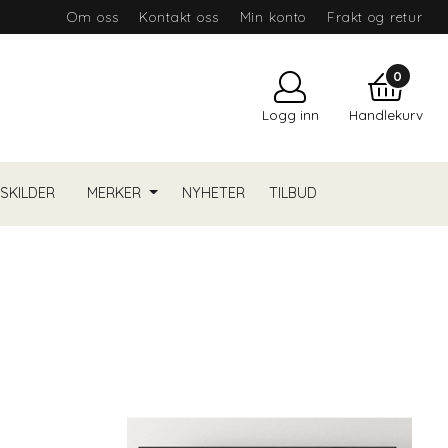
Om oss
Kontakt oss
Min konto
Frakt og retur
0
Logg inn
Handlekurv
YSKILDER
MERKER
NYHETER
TILBUD