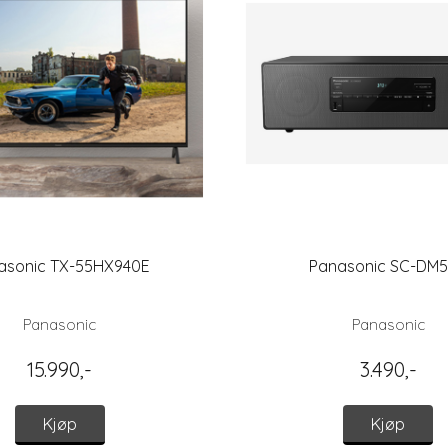
asonic TX-55HX940E
Panasonic SC-DM
Panasonic
Panasonic
15.990,-
3.490,-
Kjøp
Kjøp