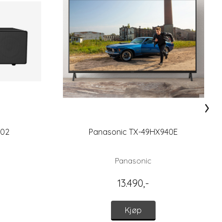
›
502
Panasonic TX-49HX940E
Panasonic
13.490,-
Kjøp