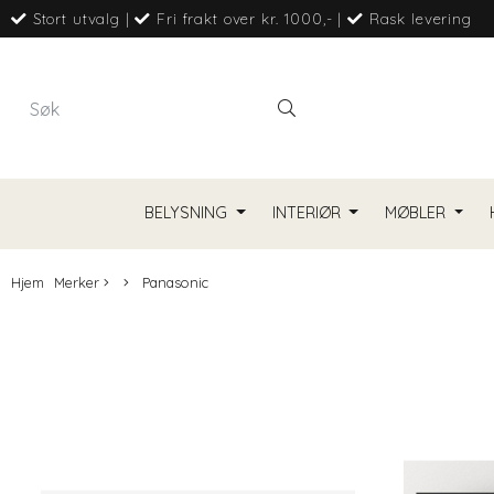
Stort utvalg
|
Fri frakt over kr. 1000,-
|
Rask levering
BELYSNING
INTERIØR
MØBLER
Hjem
Merker
Panasonic