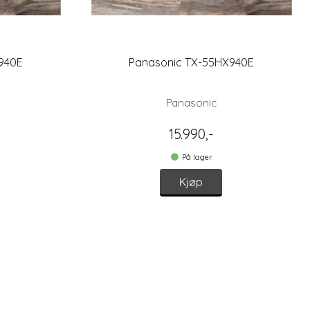
940E
Panasonic TX-55HX940E
Panasonic
15.990,-
På lager
Kjøp