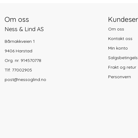
Om oss
Kundeser
Ness & Lind AS
Om oss
Kontakt oss
Bårnakkveien 1
Min konto
9406 Harstad
Salgsbetingels
Org. nr. 914570778
Frakt og retur
Tlf:
77002905
Personvern
post@nessoglind.no