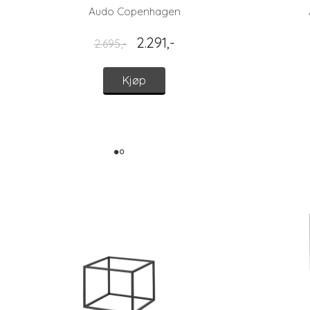
Audo Copenhagen
2.291,-
2.695,-
Kjøp