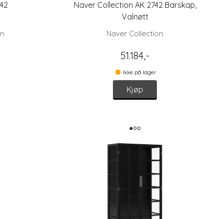
42
Naver Collection AK 2742 Barskap,
Valnøtt
en
Naver Collection
51.184,-
Ikke på lager
Kjøp