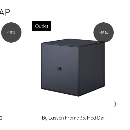
AP
Outlet
-15%
-15%
›
42
By Lassen Frame 35, Med Dør