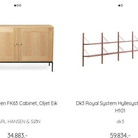
en FK63 Cabinet, Oljet Eik
Dk3 Royal System Hyllesyst
H101
ARL HANSEN & SØN
dk3
34.883,-
59.834,-