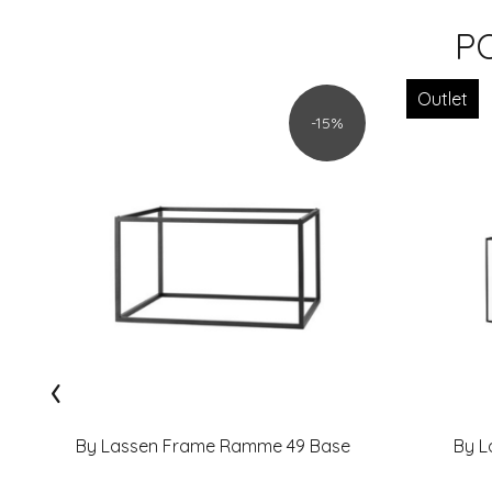
P
Outlet
-15%
‹
By Lassen Frame Ramme 49 Base
By L