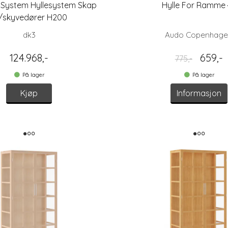
 System Hyllesystem Skap
Hylle For Ramme 
/skyvedører H200
dk3
Audo Copenhag
124.968,-
659,-
775,-
På lager
På lager
Kjøp
Informasjon