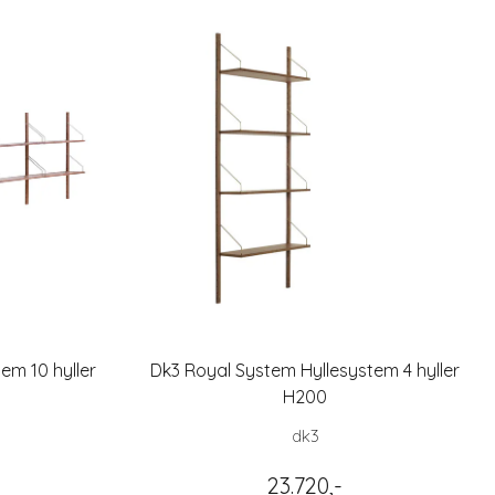
em 10 hyller
Dk3 Royal System Hyllesystem 4 hyller
H200
dk3
23.720,-