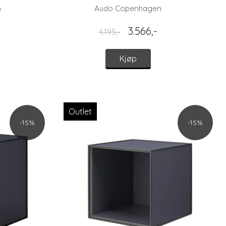
n
Audo Copenhagen
3.566,-
4.195,-
Kjøp
Outlet
-15%
-15%