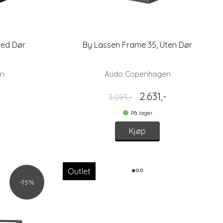
Med Dør
By Lassen Frame 35, Uten Dør
en
Audo Copenhagen
-
2.631,-
3.095,-
På lager
Kjøp
Outlet
-15%