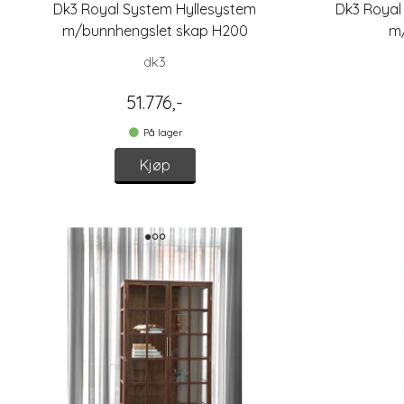
Dk3 Royal System Hyllesystem
Dk3 Royal
m/bunnhengslet skap H200
m
dk3
51.776,-
På lager
Kjøp