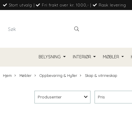
Stort utvalg
|
Fri frakt over kr. 1000,-
|
Rask levering
BELYSNING
INTERIØR
MØBLER
Hjem
Møbler
Oppbevaring & Hyller
Skap & vitrineskap
Produsenter
Pris