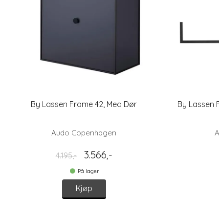
By Lassen Frame 42, Med Dør
By Lassen 
Audo Copenhagen
A
3.566,-
4.195,-
På lager
Kjøp