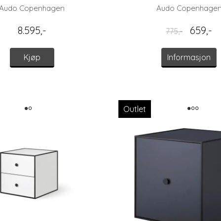
Audo Copenhagen
Audo Copenhage
8.595,-
659,-
775,-
Kjøp
Informasjon
Outlet