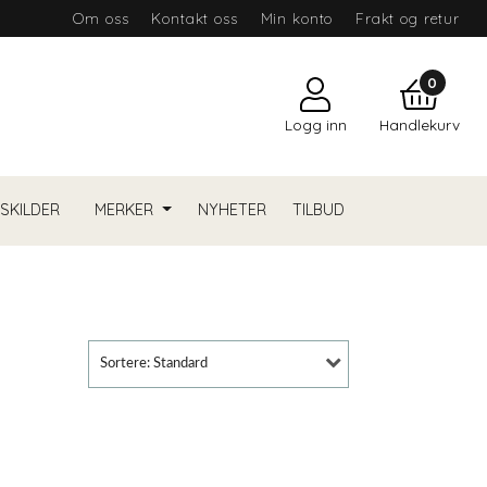
Om oss
Kontakt oss
Min konto
Frakt og retur
0
Logg inn
Handlekurv
YSKILDER
MERKER
NYHETER
TILBUD
Sortere: Standard