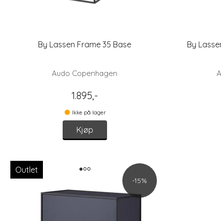
By Lassen Frame 35 Base
By Lassen
Audo Copenhagen
A
1.895,-
Ikke på lager
Kjøp
Outlet
-15%