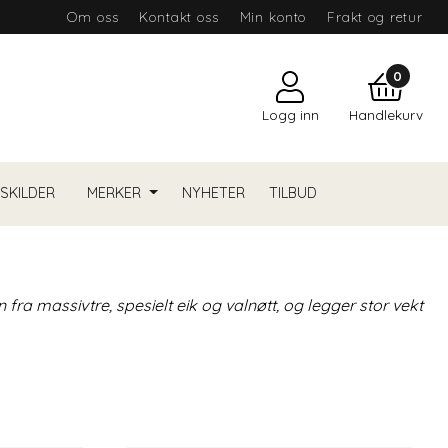
Om oss
Kontakt oss
Min konto
Frakt og retur
0
Logg inn
Handlekurv
YSKILDER
MERKER
NYHETER
TILBUD
fra massivtre, spesielt eik og valnøtt, og legger stor vekt