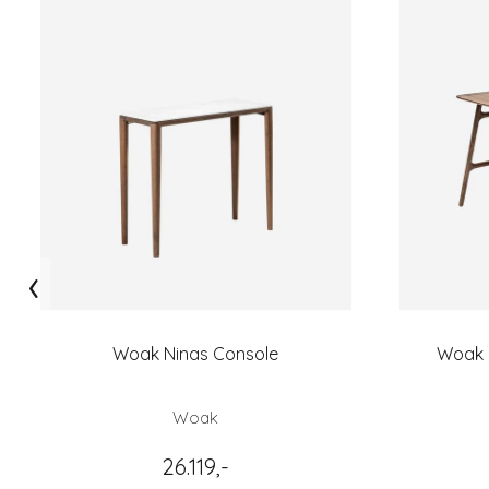
‹
Woak Ninas Console
Woak m
Woak
26.119,-