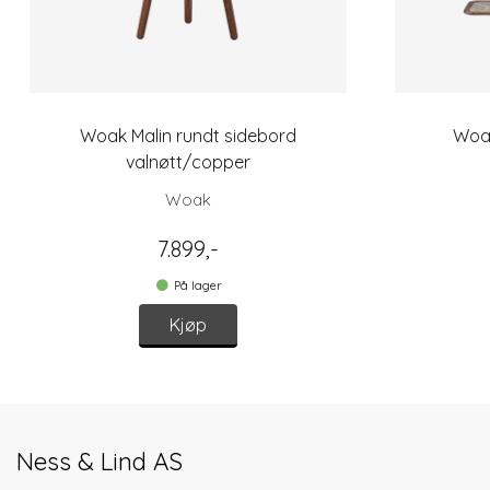
Woak Malin rundt sidebord
Woak
valnøtt/copper
Woak
7.899,-
På lager
Kjøp
Ness & Lind AS