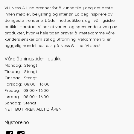
Vi i Ness & Lind brenner for å kunne tilby deg det beste
innen møbler, belysning og interiør! La deg inspirere av
de nyeste trendene, både
i nettbutikken, og i vår fysiske
butikk i Harstad. Vi har et variert og spennende utvalg av
produkter, hvor vi hele tiden prøver å imøtekomme våre
kunders ønsker om stil og utforming. Velkommen til en
hyggelig handel hos oss på Ness & Lind. Vi sees!
Våre åpningstider i butikk:
Mandag: Stengt
Tirsdag: Stengt
Onsdag: Stengt
Torsdag: 08:00 - 16:00
Fredag: 08:00 - 16:00
Lørdag: 08:00 - 16:00
Søndag: Stengt
NETTBUTIKKEN ALLTID ÅPEN.
Mystore.no