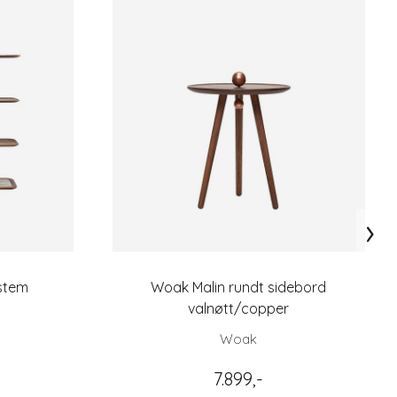
›
stem
Woak Malin rundt sidebord
valnøtt/copper
Woak
7.899,-