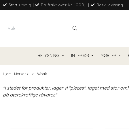
Stort utvalg
|
Fri frakt over kr. 1000,-
|
Rask levering
BELYSNING
INTERIØR
MØBLER
Hjem
Merker
Woak
"I stedet for produkter, lager vi "pieces", laget med stor o
på bærekraftige råvarer."