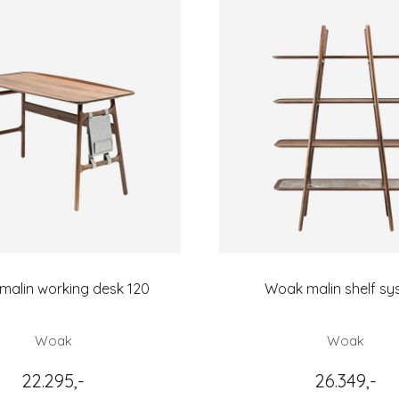
alin working desk 120
Woak malin shelf sy
Woak
Woak
22.295,-
26.349,-