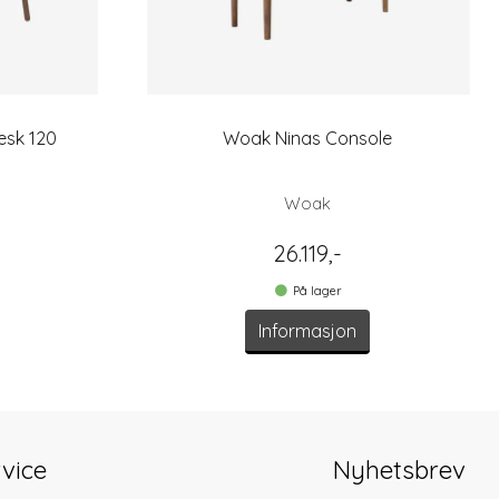
esk 120
Woak Ninas Console
Woak
26.119,-
På lager
Informasjon
vice
Nyhetsbrev