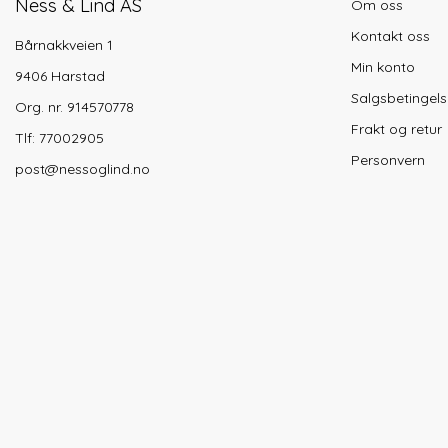
Ness & Lind AS
Om oss
Kontakt oss
Bårnakkveien 1
Min konto
9406 Harstad
Salgsbetingels
Org. nr. 914570778
Frakt og retur
Tlf:
77002905
Personvern
post@nessoglind.no