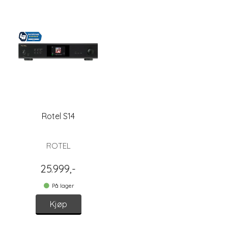
Rotel S14
ROTEL
25.999,-
På lager
Kjøp