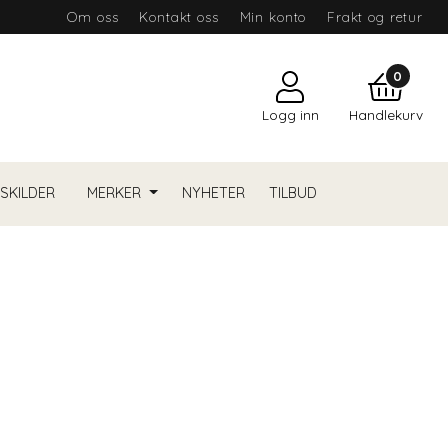
Om oss
Kontakt oss
Min konto
Frakt og retur
0
Logg inn
Handlekurv
YSKILDER
MERKER
NYHETER
TILBUD