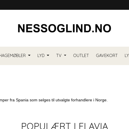
HAGEMØBLER
LYD
TV
OUTLET
GAVEKORT
L
mper fra Spania som selges til utvalgte forhandlere i Norge.
POPULÆRT I
FLAVIA