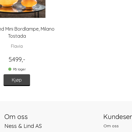
nd Mini Bordlampe, Milano
Tostada
Flavia
5.499,-
På lager
Kjøp
Om oss
Kundeser
Ness & Lind AS
Om oss