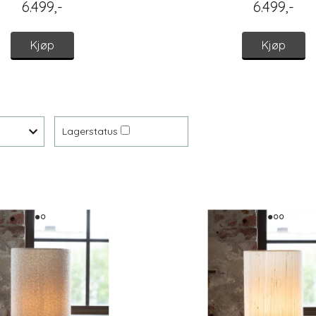
6.499,-
6.499,-
Kjøp
Kjøp
Lagerstatus