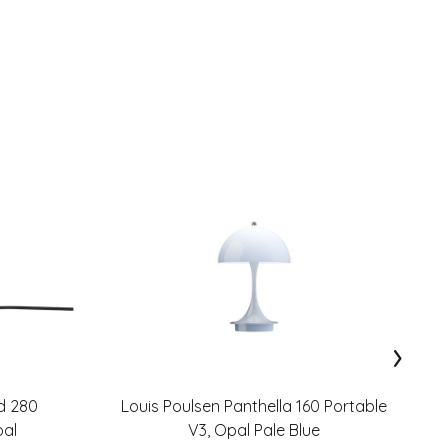
›
d 280
Louis Poulsen Panthella 160 Portable
L
pal
V3, Opal Pale Blue