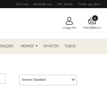
Om oss
Kontakt oss
Min konto
Frakt og retur
0
Logg inn
Handlekurv
YSKILDER
MERKER
NYHETER
TILBUD
Sortere: Standard