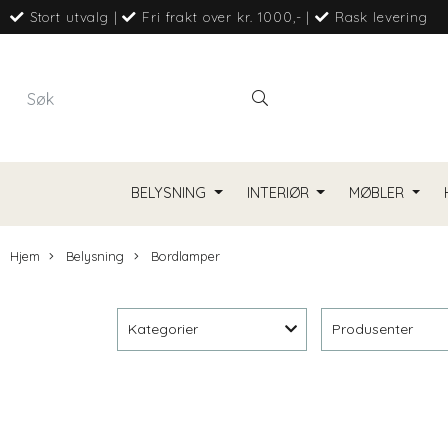
Stort utvalg
|
Fri frakt over kr. 1000,-
|
Rask levering
BELYSNING
INTERIØR
MØBLER
Hjem
Belysning
Bordlamper
Kategorier
Produsenter