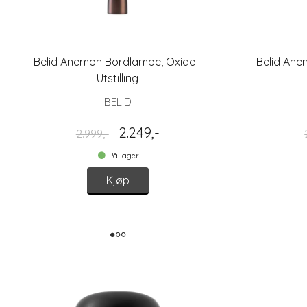
Belid Anemon Bordlampe, Oxide -
Belid Ane
Utstilling
BELID
2.249,-
2.999,-
På lager
Kjøp