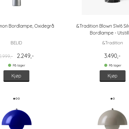
mon Bordlampe, Oxidegrå
&Tradition Blown SW6 Sil
Bordlampe - Utstill
BELID
&Tradition
2.249,-
3.490,-
2.999,-
På lager
På lager
Kjøp
Kjøp