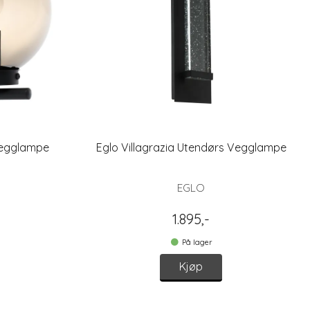
Vegglampe
Eglo Villagrazia Utendørs Vegglampe
EGLO
1.895,-
På lager
Kjøp