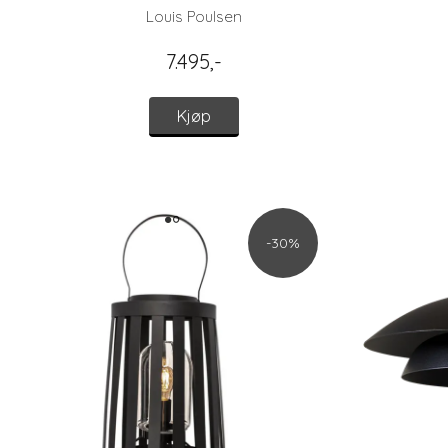
Louis Poulsen
7.495,-
Kjøp
-30%