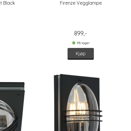
tt Black
Firenze Vegglampe
899,-
På lager
Kjøp