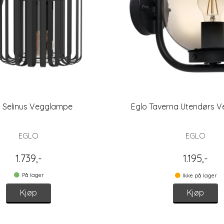
o Selinus Vegglampe
Eglo Taverna Utendørs 
EGLO
EGLO
1.739,-
1.195,-
På lager
Ikke på lager
Kjøp
Kjøp