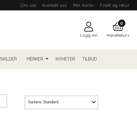
Om oss
Kontakt oss
Min konto
Frakt og retur
0
Logg inn
Handlekurv
YSKILDER
MERKER
NYHETER
TILBUD
Sortere: Standard