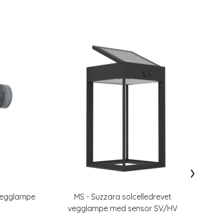
›
 Vegglampe
MS - Suzzara solcelledrevet
L
vegglampe med sensor SV/HV