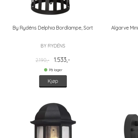
By Rydéns Delphia Bordlampe, Sort
Algarve Min
BY RYDÉNS
1.533,-
2.190,-
På lager
Kjøp