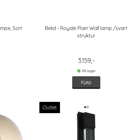
mpe, Sort
Belid - Royale Plain Wall lamp /svart
struktur
3.159,-
På lager
Kjøp
Outlet