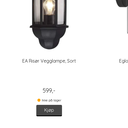
EA Risør Vegglampe, Sort
Egl
599,-
Ikke på lager
Kjøp