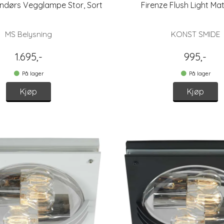
ndørs Vegglampe Stor, Sort
Firenze Flush Light Ma
MS Belysning
KONST SMIDE
1.695,-
995,-
På lager
På lager
Kjøp
Kjøp