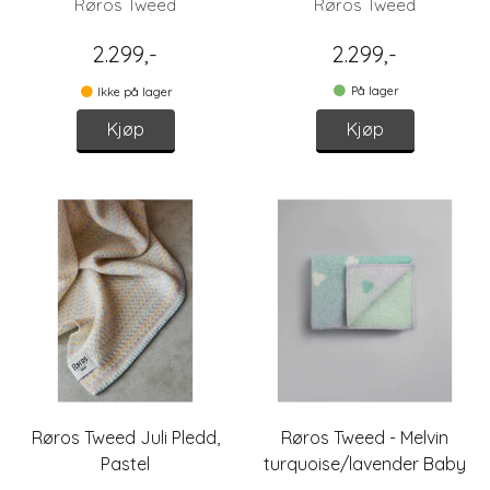
Røros Tweed
Røros Tweed
2.299,-
2.299,-
På lager
Ikke på lager
Kjøp
Kjøp
Røros Tweed Juli Pledd,
Røros Tweed - Melvin
Pastel
turquoise/lavender Baby
size