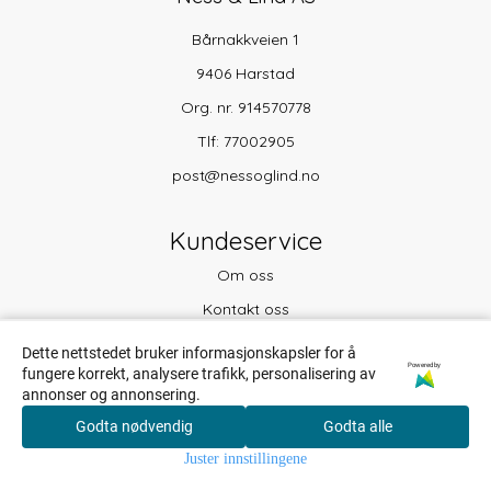
Bårnakkveien 1
9406 Harstad
Org. nr. 914570778
Tlf:
77002905
post@nessoglind.no
Kundeservice
Om oss
Kontakt oss
Min konto
Dette nettstedet bruker informasjonskapsler for å
Powered by
fungere korrekt, analysere trafikk, personalisering av
Salgsbetingelser
annonser og annonsering.
Frakt og retur
Godta nødvendig
Godta alle
0
Personvern
Juster innstillingene
Hjem
Meny
Handlekurv
Søk
Konto