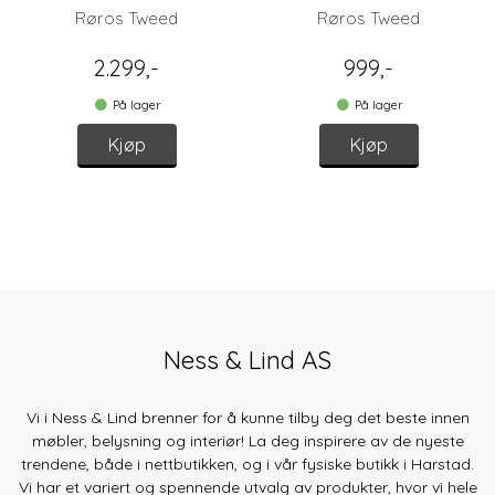
Lyserosa/gul
Røros Tweed
Røros Tweed
2.299,-
999,-
På lager
På lager
Kjøp
Kjøp
Ness & Lind AS
Vi i Ness & Lind brenner for å kunne tilby deg det beste innen
møbler, belysning og interiør! La deg inspirere av de nyeste
trendene, både
i nettbutikken, og i vår fysiske butikk i Harstad.
Vi har et variert og spennende utvalg av produkter, hvor vi hele