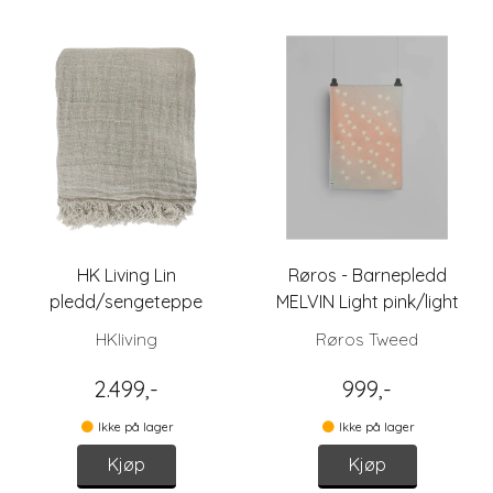
HK Living Lin
Røros - Barnepledd
pledd/sengeteppe
MELVIN Light pink/light
blue
HKliving
Røros Tweed
2.499,-
999,-
Ikke på lager
Ikke på lager
Kjøp
Kjøp