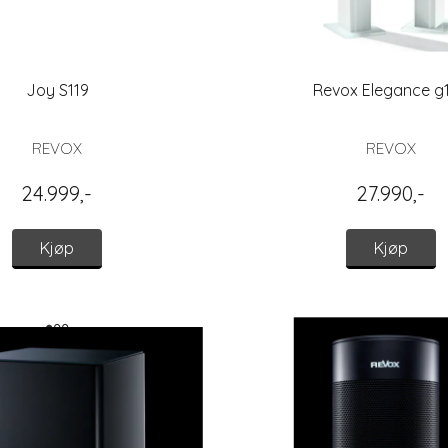
Joy S119
Revox Elegance g
REVOX
REVOX
24.999,-
27.990,-
Kjøp
Kjøp