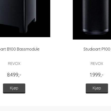
oart B100 Bassmodule
Studioart P100
REVOX
REVOX
8.499,-
1.999,-
Kjøp
Kjøp