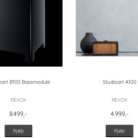
oart B100 Bassmodule
Studioart A100
REVOX
REVOX
8.499,-
4.999,-
Kjøp
Kjøp