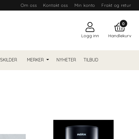
Om oss
Kontakt oss
Min konto
Frakt og retur
0
Logg inn
Handlekurv
YSKILDER
MERKER
NYHETER
TILBUD