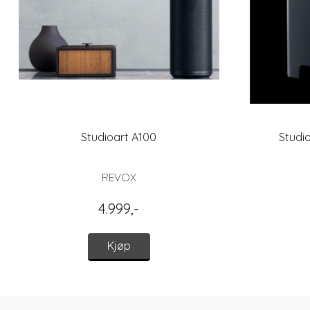
Studioart A100
Studi
REVOX
4.999,-
Kjøp