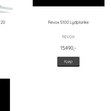
120
Revox S100 Lydplanke
REVOX
15.490,-
Kjøp