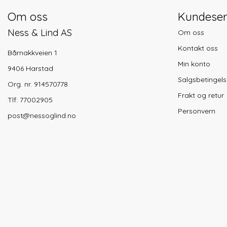
Om oss
Kundeser
Ness & Lind AS
Om oss
Kontakt oss
Bårnakkveien 1
Min konto
9406 Harstad
Salgsbetingels
Org. nr. 914570778
Frakt og retur
Tlf:
77002905
Personvern
post@nessoglind.no