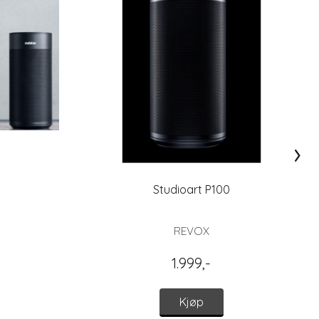
›
Studioart P100
REVOX
1.999,-
Kjøp