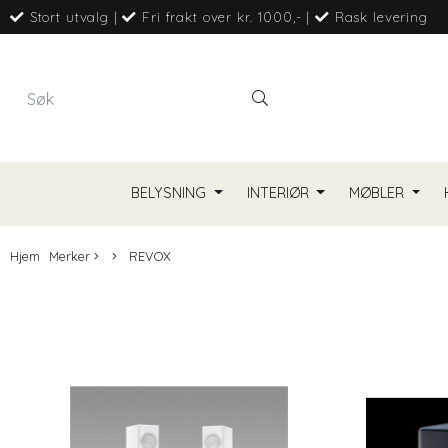
Stort utvalg
|
Fri frakt over kr. 1000,-
|
Rask levering
BELYSNING
INTERIØR
MØBLER
Hjem
Merker
REVOX