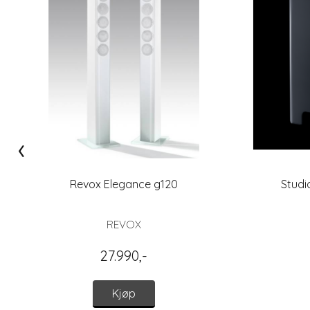
‹
Revox Elegance g120
Studi
REVOX
27.990,-
Kjøp