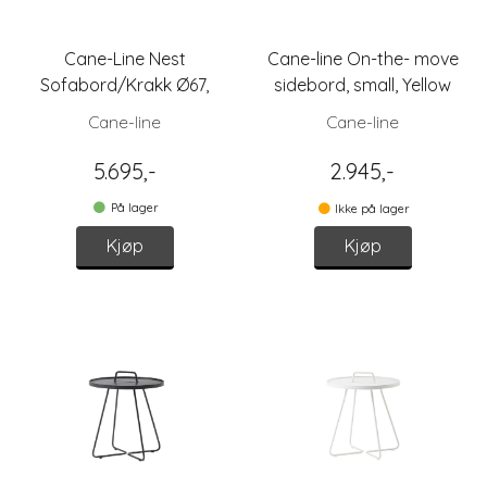
Cane-Line Nest
Cane-line On-the- move
Sofabord/Krakk Ø67,
sidebord, small, Yellow
Natur
Cane-line
Cane-line
5.695,-
2.945,-
På lager
Ikke på lager
Kjøp
Kjøp