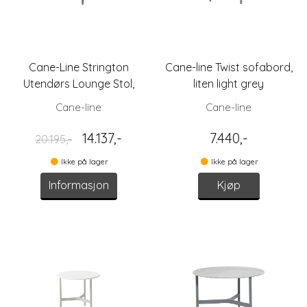
Cane-Line Strington
Cane-line Twist sofabord,
Utendørs Lounge Stol,
liten light grey
Taupe/Natur - Utstilling
Cane-line
Cane-line
14.137,-
7.440,-
20.195,-
Ikke på lager
Ikke på lager
Informasjon
Kjøp