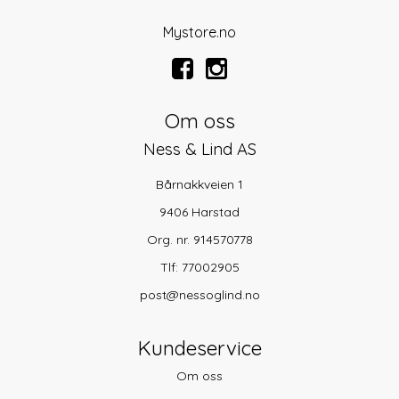
Mystore.no
Om oss
Ness & Lind AS
Bårnakkveien 1
9406 Harstad
Org. nr. 914570778
Tlf:
77002905
post@nessoglind.no
Kundeservice
Om oss