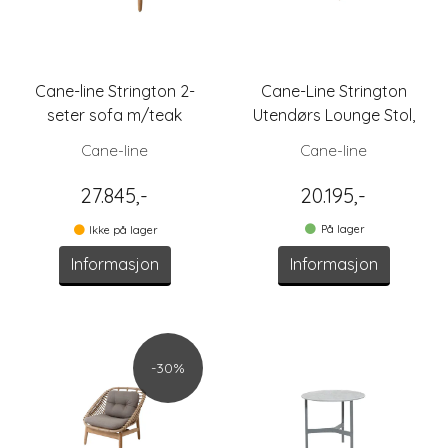
Cane-line Strington 2-
Cane-Line Strington
seter sofa m/teak
Utendørs Lounge Stol,
understel
Taupe/Natur
Cane-line
Cane-line
27.845,-
20.195,-
På lager
Ikke på lager
Informasjon
Informasjon
-30%