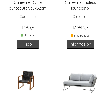
Cane-line Divine
Cane-line Endless
pynteputer, 35x52cm
loungestol
Midnight Blue
Cane-line
Cane-line
1.195,-
13.945,-
På lager
Ikke på lager
Kjøp
Informasjon