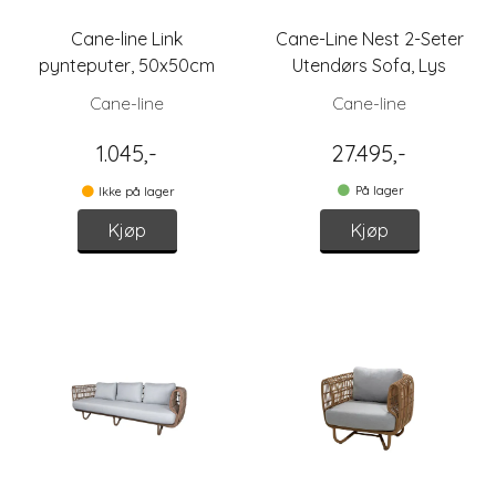
Cane-line Link
Cane-Line Nest 2-Seter
pynteputer, 50x50cm
Utendørs Sofa, Lys
Grå/Natur
Cane-line
Cane-line
1.045,-
27.495,-
På lager
Ikke på lager
Kjøp
Kjøp