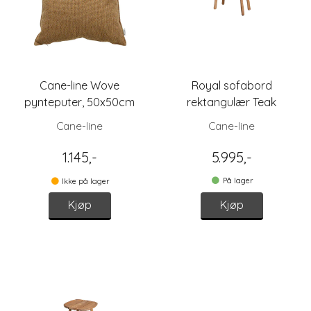
Cane-line Wove
Royal sofabord
pynteputer, 50x50cm
rektangulær Teak
Cane-line
Cane-line
1.145,-
5.995,-
På lager
Ikke på lager
Kjøp
Kjøp