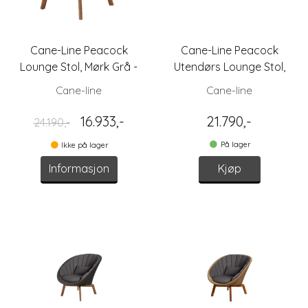
Cane-Line Peacock
Cane-Line Peacock
Lounge Stol, Mørk Grå -
Utendørs Lounge Stol,
Utstilling
Lys Grå/Natur
Cane-line
Cane-line
16.933,-
21.790,-
24.190,-
På lager
Ikke på lager
Informasjon
Kjøp