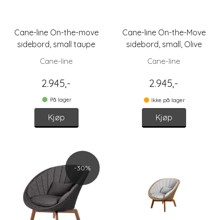
Cane-line On-the-move
Cane-line On-the-Move
sidebord, small taupe
sidebord, small, Olive
green
Cane-line
Cane-line
2.945,-
2.945,-
På lager
Ikke på lager
Kjøp
Kjøp
-30%