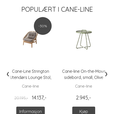
POPULÆRT I
CANE-LINE
-30%
‹
›
Cane-Line Strington
Cane-line On-the-Move
Utendørs Lounge Stol,
sidebord, small, Olive
Taupe/Natur - Utstilling
green
Cane-line
Cane-line
14.137,-
2.945,-
20.195,-
Informasjon
Kjøp