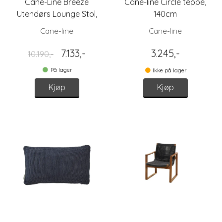
Cane-Line Breeze
Cane-line Circle teppe,
Utendørs Lounge Stol,
140cm
Lys Grå/Mørk Blå -
Cane-line
Cane-line
Utstilling
7.133,-
3.245,-
10.190,-
På lager
Ikke på lager
Kjøp
Kjøp