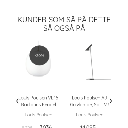
KUNDER SOM SÅ PÅ DETTE
SÅ OGSÅ PÅ
Be
-20%
‹
›
Louis Poulsen VL45
Louis Poulsen AJ
Fe
Radiohus Pendel
Gulvlampe, Sort V3
G
Ø370, Hvit Opal
Louis Poulsen
Louis Poulsen
7.036,-
14.095,-
8.795,-