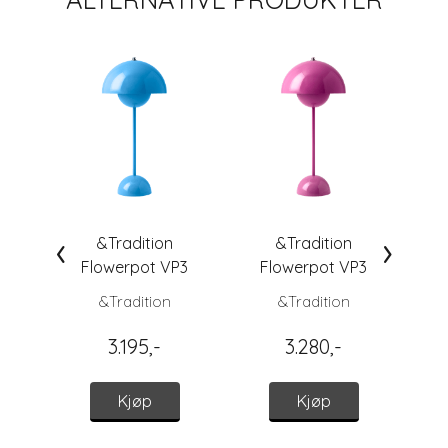
‹
›
&Tradition
&Tradition
F
Flowerpot VP3
Flowerpot VP3
Bordlampe, Swim
Bordlampe, Tangy
&Tradition
&Tradition
Blue
Pink
3.195,-
3.280,-
Kjøp
Kjøp