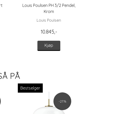
rt
Louis Poulsen PH 3/2 Pendel,
Flos 2097/30
Krom
Ink
Louis Poulsen
10.845,-
2
Kjøp
SÅ PÅ
Bestselger
Bestselger
-21%