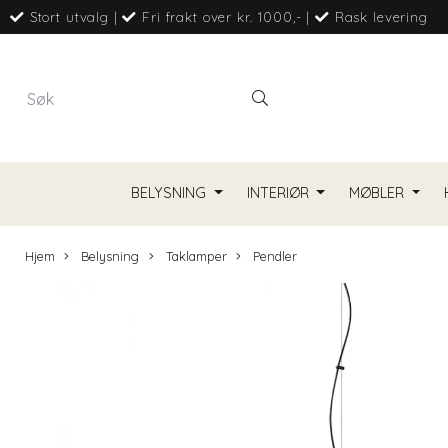
Stort utvalg
|
Fri frakt over kr. 1000,-
|
Rask levering
BELYSNING
INTERIØR
MØBLER
Hjem
Belysning
Taklamper
Pendler