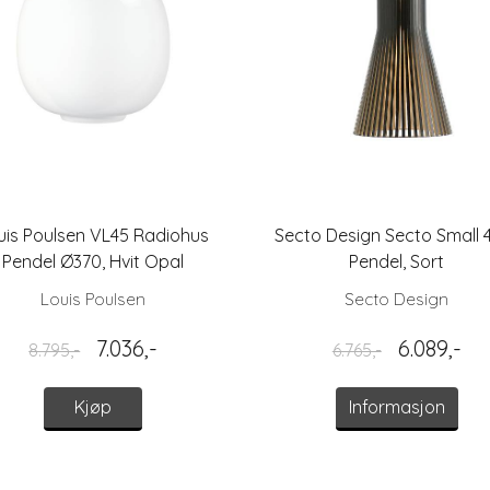
uis Poulsen VL45 Radiohus
Secto Design Secto Small 
Pendel Ø370, Hvit Opal
Pendel, Sort
Louis Poulsen
Secto Design
7.036,-
6.089,-
8.795,-
6.765,-
Kjøp
Informasjon