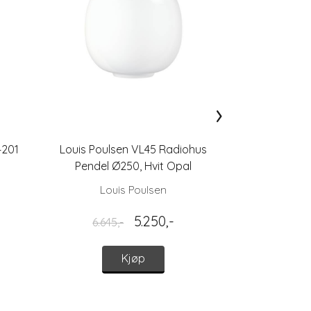
›
4201
Louis Poulsen VL45 Radiohus
Secto Design
Pendel Ø250, Hvit Opal
Louis Poulsen
Sec
5.250,-
6.645,-
11.395,
Kjøp