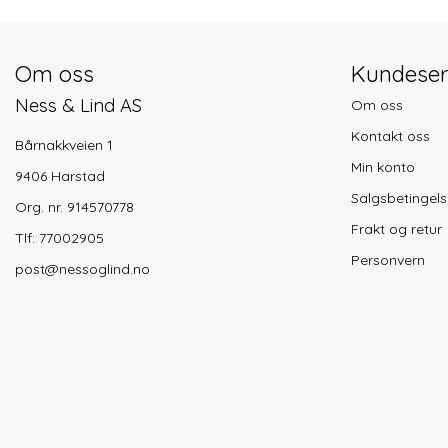
Om oss
Kundeser
Ness & Lind AS
Om oss
Kontakt oss
Bårnakkveien 1
Min konto
9406 Harstad
Salgsbetingels
Org. nr. 914570778
Frakt og retur
Tlf:
77002905
Personvern
post@nessoglind.no