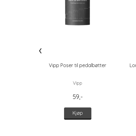
‹
Vipp Poser til pedalbøtter
Lo
Vipp
59,-
Kjøp