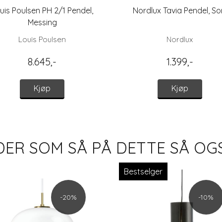
uis Poulsen PH 2/1 Pendel,
Nordlux Tavia Pendel, So
Messing
Louis Poulsen
Nordlux
8.645,-
1.399,-
Kjøp
Kjøp
ER SOM SÅ PÅ DETTE SÅ OG
Bestselger
-20%
-10%