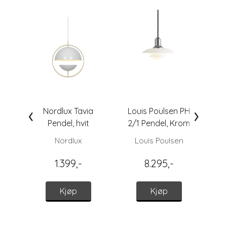
‹
›
Nordlux Tavia
Louis Poulsen PH
Pendel, hvit
2/1 Pendel, Krom
Lys
-
Nordlux
Louis Poulsen
1.399,-
8.295,-
Kjøp
Kjøp