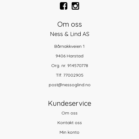
Om oss
Ness & Lind AS
Bårnakkveien 1
9406 Harstad
Org. nr. 914570778
Tlf:
77002905
post@nessoglind.no
Kundeservice
Om oss
Kontakt oss
Min konto