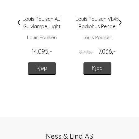
‹
›
Louis Poulsen AJ
Louis Poulsen VL45
Lou
Gulvlampe, Light
Radiohus Pendel
Ra
Grey Utstilling
Ø370, Hvit Opal
Ø
Louis Poulsen
Louis Poulsen
14.095,-
7.036,-
8.795,-
6.
Kjøp
Kjøp
Ness & Lind AS