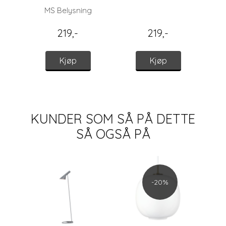
125, 8015-03
Gold
MS Belysning
219,-
219,-
Kjøp
Kjøp
KUNDER SOM SÅ PÅ DETTE
SÅ OGSÅ PÅ
Be
-20%